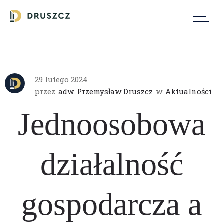
29 lutego 2024
przez
adw. Przemysław Druszcz
w
Aktualności
Jednoosobowa
działalność
gospodarcza a